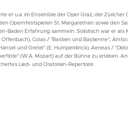
e er u.a. im Ensemble der Oper Graz, der Züricher O
 den Opernfestspielen St. Margarethen sowie den Sa
en-Baden Erfahrung sammeln. Solistisch war er als 
Offenbach), Colas / "Bastien und Bastienne", Amtsra
 "Hänsel und Gretel" (E. Humperdinck), Aeneas / "Dido
erflöte" (W.A. Mozart) auf der Bühne zu erleben. A
chertes Lied- und Oratorien-Repertoire.