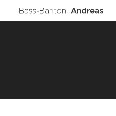
Bass-Bariton
A
ndreas
E
gger