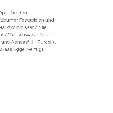
per, bei den
lzburger Festspielen und
Marktkommissar / "Die
t / "Die schwarze Frau"
 und Aeneas" (H. Purcell) ,
ndreas Egger verfügt